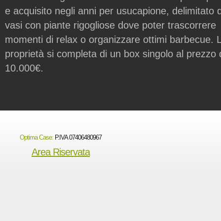
e acquisito negli anni per usucapione, delimitato 
vasi con piante rigogliose dove poter trascorrere
momenti di relax o organizzare ottimi barbecue. 
proprietà si completa di un box singolo al prezzo 
10.000€.
Optima Case:
P.IVA 07406480967
Area Riservata